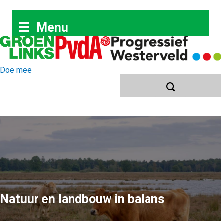
Ga
naar
Menu
de
inhoud
Doe mee
Natuur en landbouw in balans