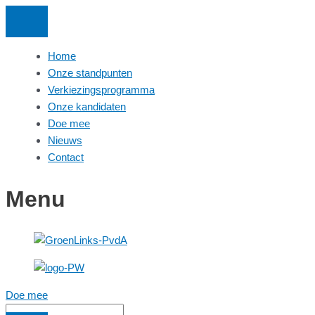
Ga
naar
de
Home
inhoud
Onze standpunten
Verkiezingsprogramma
Onze kandidaten
Doe mee
Nieuws
Contact
Menu
Doe mee